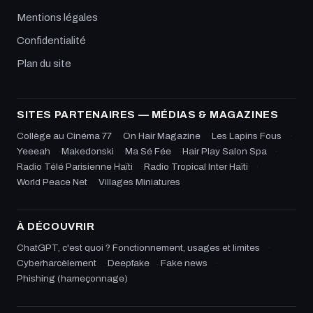
Mentions légales
Confidentialité
Plan du site
SITES PARTENAIRES — MÉDIAS & MAGAZINES
Collège au Cinéma 77
On Hair Magazine
Les Lapins Fous
Yeeeah
Makedonski
Ma Sé Fée
Hair Play Salon Spa
Radio Télé Parisienne Haïti
Radio Tropical Inter Haïti
World Peace Net
Villages Miniatures
À DÉCOUVRIR
ChatGPT, c'est quoi ? Fonctionnement, usages et limites
Cyberharcèlement
Deepfake
Fake news
Phishing (hameçonnage)