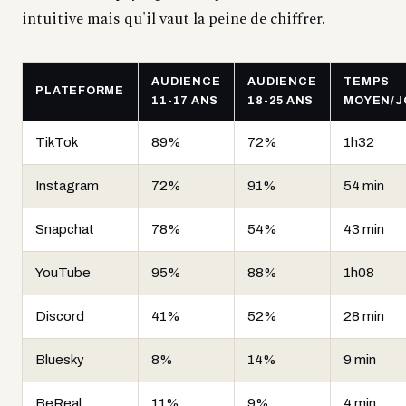
intuitive mais qu'il vaut la peine de chiffrer.
AUDIENCE
AUDIENCE
TEMPS
PLATEFORME
11-17 ANS
18-25 ANS
MOYEN/J
TikTok
89%
72%
1h32
Instagram
72%
91%
54 min
Snapchat
78%
54%
43 min
YouTube
95%
88%
1h08
Discord
41%
52%
28 min
Bluesky
8%
14%
9 min
BeReal
11%
9%
4 min