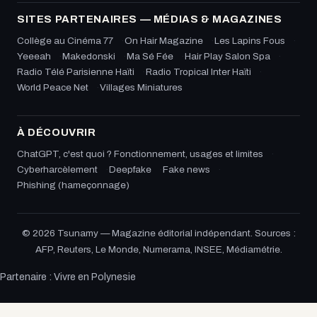
SITES PARTENAIRES — MÉDIAS & MAGAZINES
Collège au Cinéma 77
On Hair Magazine
Les Lapins Fous
Yeeeah
Makedonski
Ma Sé Fée
Hair Play Salon Spa
Radio Télé Parisienne Haïti
Radio Tropical Inter Haïti
World Peace Net
Villages Miniatures
À DÉCOUVRIR
ChatGPT, c'est quoi ? Fonctionnement, usages et limites
Cyberharcèlement
Deepfake
Fake news
Phishing (hameçonnage)
© 2026 Tsunamy — Magazine éditorial indépendant. Sources :
AFP, Reuters, Le Monde, Numerama, INSEE, Médiamétrie.
Partenaire :
Vivre en Polynesie