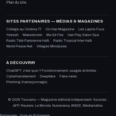
Plan du site
SITES PARTENAIRES — MÉDIAS & MAGAZINES
Collège au Cinéma 77
On Hair Magazine
Les Lapins Fous
Yeeeah
Makedonski
Ma Sé Fée
Hair Play Salon Spa
Radio Télé Parisienne Haïti
Radio Tropical Inter Haïti
World Peace Net
Villages Miniatures
À DÉCOUVRIR
ChatGPT, c'est quoi ? Fonctionnement, usages et limites
Cyberharcèlement
Deepfake
Fake news
Phishing (hameçonnage)
© 2026 Tsunamy — Magazine éditorial indépendant. Sources :
AFP, Reuters, Le Monde, Numerama, INSEE, Médiamétrie.
Partenaire :
Vivre en Polynesie