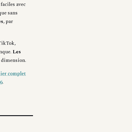
faciles avec
que sans
es
, par
TikTok,
anque.
Les
te dimension.
ier complet
6
.