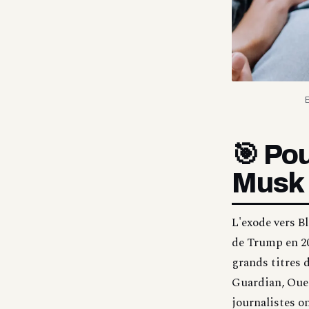
B
🎯 Pou
Musk 
L'exode vers B
de Trump en 20
grands titres 
Guardian, Oues
journalistes o