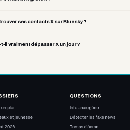
trouver ses contacts X sur Bluesky ?
t-il vraiment dépasser X un jour ?
SSIERS
QUESTIONS
t emploi
Info anxiogène
aux et jeunesse
Détecter les fake news
at 2026
Temps d'écran