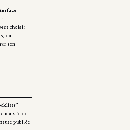
terface
me
peut choisir
is, un
rer son
cklists"
nte mais à un
itute publiée