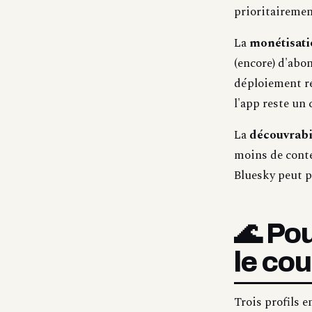
prioritairemen
La
monétisatio
(encore) d'abo
déploiement re
l'app reste un
La
découvrabil
moins de conte
Bluesky peut p
🌊 Pou
le cou
Trois profils e