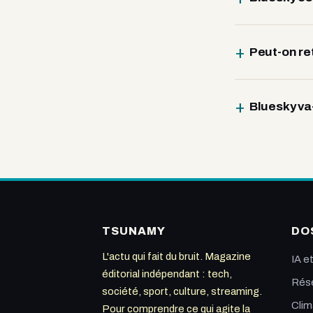
Peut-on re
Bluesky va-
TSUNAMY
DO
L'actu qui fait du bruit. Magazine
IA e
éditorial indépendant : tech,
Rése
société, sport, culture, streaming.
Clim
Pour comprendre ce qui agite la