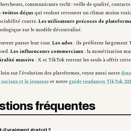
chercheurs, communicants tech) : veille de qualité, contacts 
x-twittos déçus
qui veulent retrouver un climat moins toxi
ociabilité courte.
Les utilisateurs précoces de plateform
nologique sur le modèle décentralisé.
euvent passer leur tour.
Les ados
: ils préfèrent largement 
cord.
Les influenceurs commerciaux
: la monétisation m
iralité massive
: X et TikTok restent les seuls à offrir cet
 loin sur l'évolution des plateformes, voyez aussi notre
doss
 sociaux et la jeunesse
et notre
guide tendances TikTok 202
stions fréquentes
-il vraiment gratuit ?