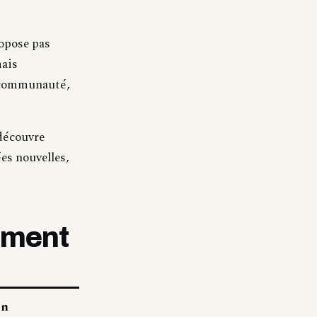
ropose pas
mais
r communauté,
 découvre
es nouvelles,
aiment
on