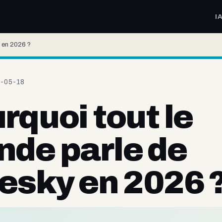
I
y en 2026 ?
6-05-18
rquoi tout le
de parle de
esky en 2026 