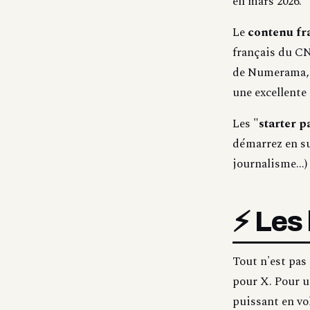
en mars 2026.
Le
contenu fr
français du CN
de Numerama, F
une excellente 
Les
"starter p
démarrez en su
journalisme...)
⚡ Les
Tout n'est pas
pour X. Pour u
puissant en vo