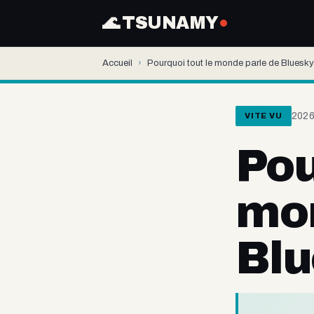
🌊 TSUNAMY
Accueil
›
Pourquoi tout le monde parle de Bluesk
202
VITE VU
Pou
mon
Blu