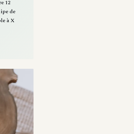
re 12
uipe de
le à X