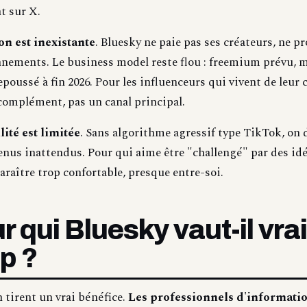
t sur X.
n est inexistante
. Bluesky ne paie pas ses créateurs, ne p
nnements. Le business model reste flou : freemium prévu, 
poussé à fin 2026. Pour les influenceurs qui vivent de leu
 complément, pas un canal principal.
ité est limitée
. Sans algorithme agressif type TikTok, on
nus inattendus. Pour qui aime être "challengé" par des idé
araître trop confortable, presque entre-soi.
r qui Bluesky vaut-il vr
p ?
n tirent un vrai bénéfice.
Les professionnels d'informati