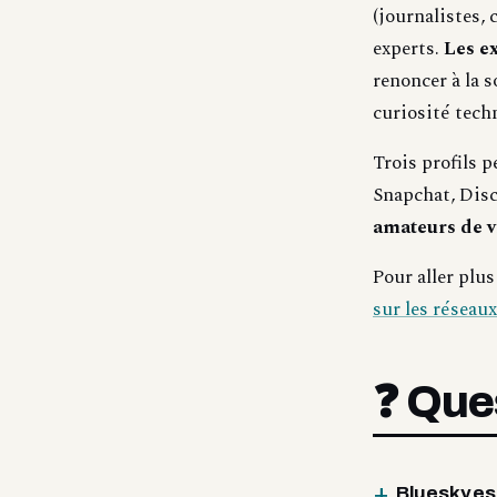
(journalistes, 
experts.
Les e
renoncer à la s
curiosité tech
Trois profils p
Snapchat, Dis
amateurs de v
Pour aller plus
sur les réseaux
❓ Que
Bluesky est