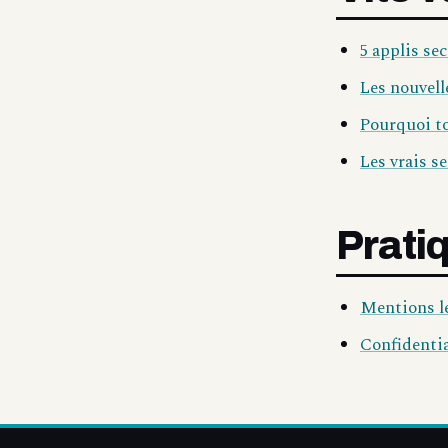
5 applis se
Les nouvell
Pourquoi to
Les vrais se
Prati
Mentions l
Confidentia