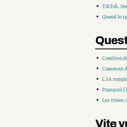
TikTok, Ins
Quand le sp
Quest
Combien de 
Comment dét
L'IA rempla
Pourquoi l'
Les vraies c
Vite v