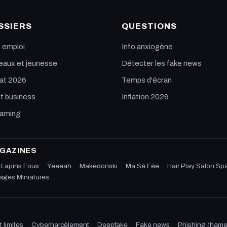
SSIERS
QUESTIONS
t emploi
Info anxiogène
aux et jeunesse
Détecter les fake news
at 2026
Temps d'écran
t business
Inflation 2026
eaming
AGAZINES
 Lapins Fous
Yeeeah
Makedonski
Ma Sé Fée
Hair Play Salon Sp
lages Miniatures
 limites
Cyberharcèlement
Deepfake
Fake news
Phishing (ham