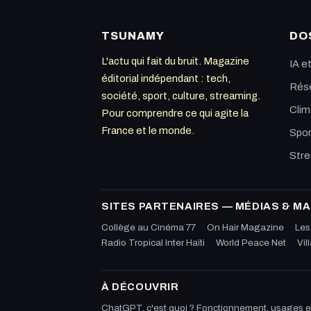
TSUNAMY
DO
L'actu qui fait du bruit. Magazine
IA e
éditorial indépendant : tech,
Rése
société, sport, culture, streaming.
Clim
Pour comprendre ce qui agite la
France et le monde.
Spor
Str
SITES PARTENAIRES — MÉDIAS & M
Collège au Cinéma 77
On Hair Magazine
Les
Radio Tropical Inter Haïti
World Peace Net
Vil
À DÉCOUVRIR
ChatGPT, c'est quoi ? Fonctionnement, usages et