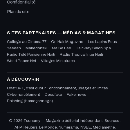
Confidentialité
Plan du site
SITES PARTENAIRES — MÉDIAS & MAGAZINES
Collège au Cinéma 77
On Hair Magazine
Les Lapins Fous
Yeeeah
Makedonski
Ma Sé Fée
Hair Play Salon Spa
Radio Télé Parisienne Haïti
Radio Tropical Inter Haïti
World Peace Net
Villages Miniatures
À DÉCOUVRIR
ChatGPT, c'est quoi ? Fonctionnement, usages et limites
Cyberharcèlement
Deepfake
Fake news
Phishing (hameçonnage)
© 2026 Tsunamy — Magazine éditorial indépendant. Sources :
AFP, Reuters, Le Monde, Numerama, INSEE, Médiamétrie.