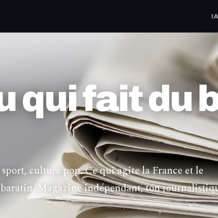
I
u qui fait du 
 sport, culture pop. Ce qui agite la France et le
s baratin. Magazine indépendant, ton journalistiq