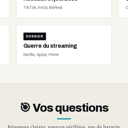
TikTok, Insta, BeReal
C
DOSSIER
Guerre du streaming
Netflix, Apple, Prime
🎯 Vos questions
Réponses claires, sources vérifiées, pas de baratin.