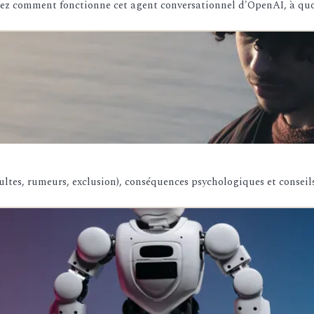
z comment fonctionne cet agent conversationnel d'OpenAI, à quoi 
ultes, rumeurs, exclusion), conséquences psychologiques et conseils