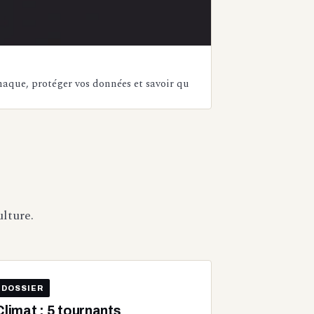
naque, protéger vos données et savoir qu
ulture.
DOSSIER
Climat : 5 tournants