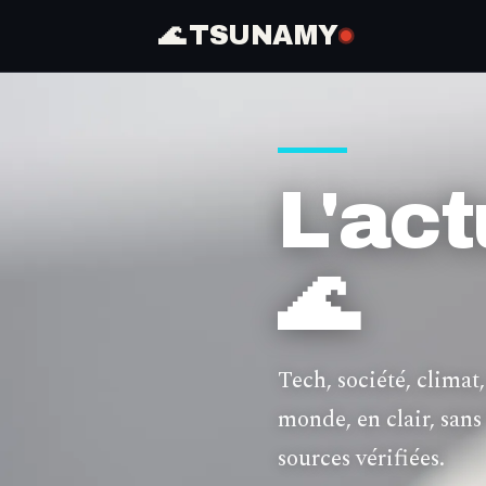
🌊 TSUNAMY
L'act
🌊
Tech, société, climat,
monde, en clair, san
sources vérifiées.