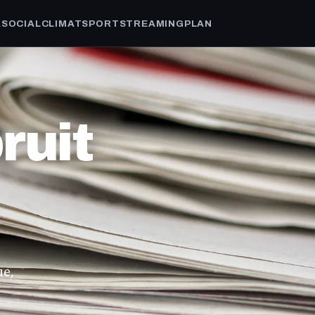
A
SOCIAL
CLIMAT
SPORT
STREAMING
PLAN
bruit
ue,