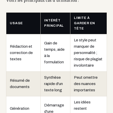
Voici les principaux cas d'utilisation :
LIMITE À
INTÉRÊT
USAGE
GARDER EN
PRINCIPAL
TÊTE
Le style peut
Gain de
Rédaction et
manquer de
temps, aide
correction de
personnalité ;
à la
textes
risque de plagiat
formulation
involontaire
Synthèse
Peut omettre
Résumé de
rapide d'un
des nuances
documents
texte long
importantes
Les idées
Démarrage
Génération
restent
d'une