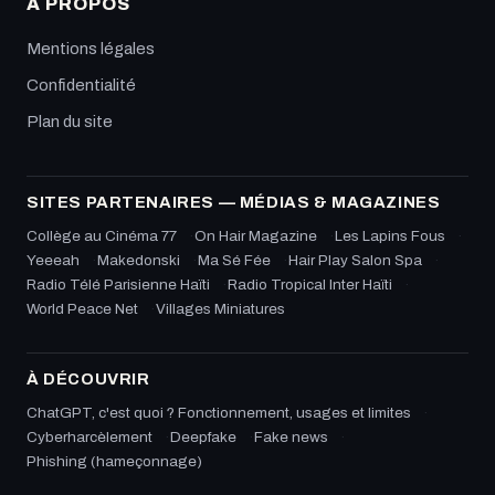
À PROPOS
Mentions légales
Confidentialité
Plan du site
SITES PARTENAIRES — MÉDIAS & MAGAZINES
Collège au Cinéma 77
On Hair Magazine
Les Lapins Fous
Yeeeah
Makedonski
Ma Sé Fée
Hair Play Salon Spa
Radio Télé Parisienne Haïti
Radio Tropical Inter Haïti
World Peace Net
Villages Miniatures
À DÉCOUVRIR
ChatGPT, c'est quoi ? Fonctionnement, usages et limites
Cyberharcèlement
Deepfake
Fake news
Phishing (hameçonnage)